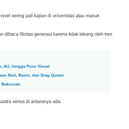
novel 
sering jadi kajian di
universitas atau 
masuk 
an dibaca l9intas generasi karena tidak lekang oleh tren 
n, AU, hingga Puisi Visual
daan Boti, Banci, dan Drag Queen
n Bakronim
sastra serius di antaranya ada: