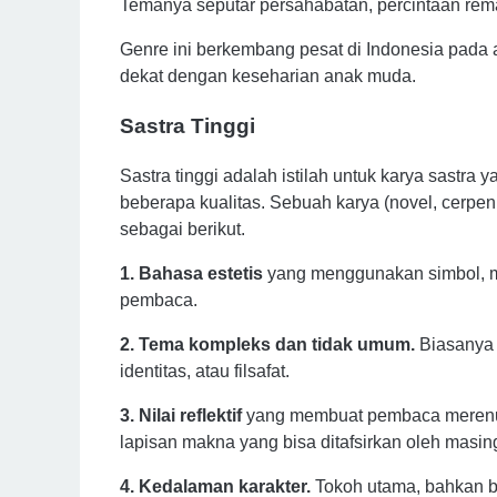
Temanya seputar persahabatan, percintaan remaj
Genre ini berkembang pesat di Indonesia pada 
dekat dengan keseharian anak muda.
Sastra Tinggi
Sastra tinggi adalah istilah untuk karya sastra
beberapa kualitas. Sebuah karya (novel, cerpen, 
sebagai berikut.
1. Bahasa estetis
yang menggunakan simbol, met
pembaca.
2. Tema kompleks dan tidak umum.
Biasanya
identitas, 
atau 
filsafat.
3. 
Nilai reflektif
 yang
membuat 
pembaca 
merenu
lapisan 
makna 
yang 
bisa 
ditafsirkan oleh masi
4. Kedalaman karakter.
 T
okoh utama, bahkan b