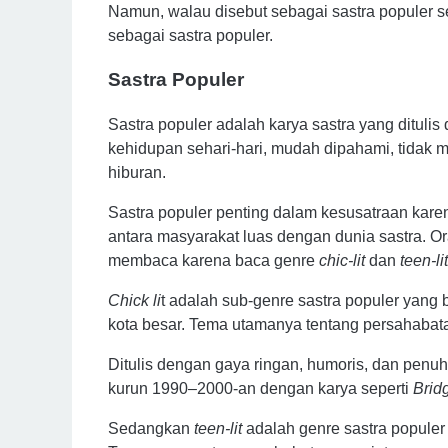
Namun, walau disebut sebagai sastra populer se
sebagai sastra populer.
Sastra Populer
Sastra populer adalah karya sastra yang ditul
kehidupan sehari-hari, mudah dipahami, tidak m
hiburan.
Sastra populer penting dalam kesusatraan kare
antara masyarakat luas dengan dunia sastra. Or
membaca karena baca genre
chic-lit
dan
teen-lit
Chick
li
t
adalah
sub-genre
sastra
populer
yang b
kota
besar. T
ema utamanya tentang
persahabat
Di
tulis
dengan
gaya
ringan,
humoris,
dan
penu
kurun
1990–2000-an
dengan
karya
seperti
Brid
Sedangkan
teen-lit
adalah genre sastra popule