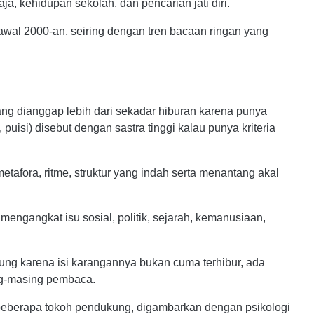
a, kehidupan sekolah, dan pencarian jati diri.
awal 2000-an, seiring dengan tren bacaan ringan yang
 yang dianggap lebih dari sekadar hiburan karena punya
puisi) disebut dengan sastra tinggi kalau punya kriteria
afora, ritme, struktur yang indah serta menantang akal
mengangkat 
isu 
sosial, 
politik, 
sejarah, 
kemanusiaan, 
ng karena isi karangannya 
bukan cuma 
terhibur, 
ada 
ng-masing pembaca.
eberapa tokoh pendukung, 
digambarkan 
dengan 
psikologi 