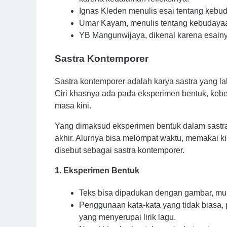
Ignas Kleden
 menulis esai tentang kebu
Umar Kayam, menulis tentang 
kebudaya
YB Mangunwijaya, dikenal karena esainy
Sastra Kontemporer
Sastra
kontemporer
adalah
karya
sastra
yang
la
Ciri khasnya ada pada eksperimen
bentuk,
keb
masa
kini
.
Yang dimaksud eksperimen bentuk dalam sastra k
akhir. Alurnya bisa melompat waktu, memakai kilas
disebut sebagai sastra kontemporer.
1. Eksperimen Bentuk
Teks bisa dipadukan dengan gambar, musik
P
enggunaan kata-kata yang tidak biasa, 
yang menyerupai lirik lagu.