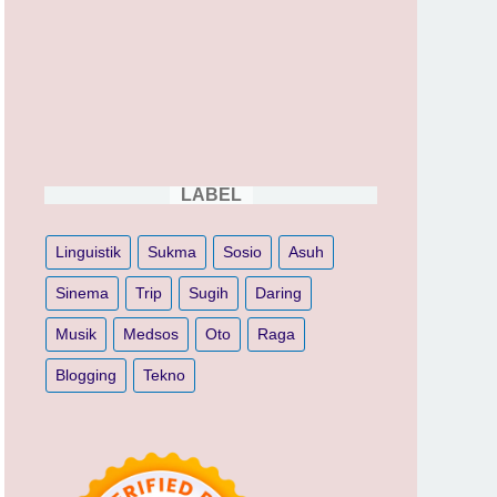
LABEL
Linguistik
Sukma
Sosio
Asuh
Sinema
Trip
Sugih
Daring
Musik
Medsos
Oto
Raga
Blogging
Tekno