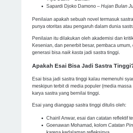
Sapardi Djoko Damono – 
Hujan Bulan Ju
Penilaian 
apakah 
sebuah 
novel 
termasuk 
sastra
punya 
otoritas 
atau 
pengaruh 
dalam 
dunia 
sastr
Penilaian itu dilakukan oleh akade
misi dan krit
Kesenian, dan penerbit besar, pembaca umum, d
generasi bisa 
naik kasta 
jadi sastra tinggi.
Apakah Esai Bisa Jadi Sastra Tinggi
Esai bisa jadi sastra tinggi kalau memenuhi syara
meskipun terbit di media populer (media massa at
karya sastra yang bernilai tinggi.
Esai yang dianggap sastra tinggi ditulis oleh:
Chairil Anwar
, esai dan catatan reflektif
Goenawan Mohamad
, kolom 
Catatan Pin
karena kedalaman refleksinya.