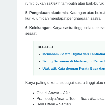
rumit, 
bukan 
saklek
hitam-putih atau baik-buruk.
5. 
Pengakuan akademis
.
Karangan atau buku/
kurikulum 
dan 
mendapat 
penghargaan 
sastra.
6. Kelekangan.
 Karya sastra tinggi selalu relev
sesaat.
RELATED
Memahami Sastra Digital dari Fanfictio
Sering Seliweran di Medsos, Ini Perbe
Utak-atik Kata dengan Kerata Basa da
Karya paling dikenal sebagai sastra tinggi atau 
Chairil Anwar – 
Aku
Pramoedya Ananta Toer – 
Bumi Manusia
Ayu Utami – 
Saman