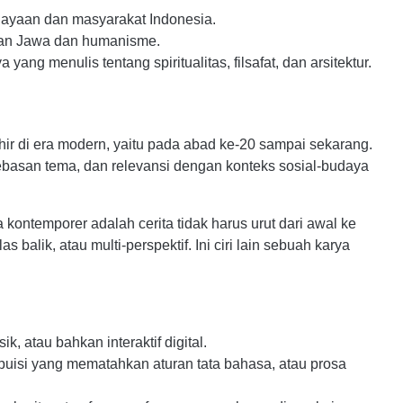
dayaan dan masyarakat Indonesia.
an Jawa dan humanisme.
a yang menulis tentang sp
iritualitas, filsafat, dan arsitektur.
hir
di
era
modern, yaitu pada
abad
ke-20 sampai sekarang.
ebasan
tema,
dan
relevansi
dengan
konteks
sosial-budaya
ontemporer adalah cerita tidak harus urut dari awal ke
 balik, atau multi-perspektif. Ini ciri lain sebuah karya
, atau bahkan interaktif digital.
puisi yang mematahkan aturan tata bahasa, atau prosa 