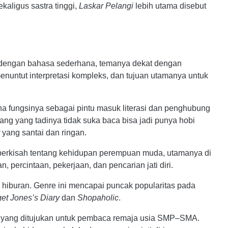
kaligus sastra tinggi,
Laskar Pelangi
lebih utama disebut
is dengan bahasa sederhana, temanya dekat dengan
enuntut interpretasi kompleks, dan tujuan utamanya untuk
na fungsinya sebagai pintu masuk literasi dan penghubung
ang yang tadinya tidak suka baca bisa jadi punya hobi
yang santai dan ringan.
erkisah tentang
kehidupan
perempuan
muda,
utamanya
di
an,
percintaan,
pekerjaan,
dan
pencarian
jati
diri.
h
hiburan.
Genre
ini
mencapai
puncak
popularitas
pada
get
Jones’s
Diary
dan
Shopaholic
.
r yang ditujukan untuk pembaca remaja usia SMP–SMA.