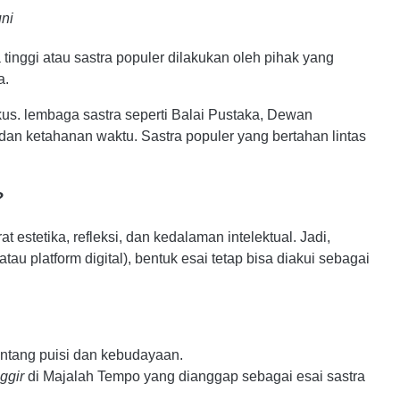
ni
 tinggi
atau 
sastra populer
 dilakukan oleh 
pihak 
yang 
a.
ikus. lembaga sastra seperti Balai Pustaka, Dewan 
an ketahanan waktu. Sastra populer yang bertahan lintas 
?
t estetika, refleksi, dan kedalaman intelektual. Jadi,
au platform digital), bentuk esai tetap bisa diakui sebagai
 tentang puisi dan kebudayaan.
ggir 
di Majalah Tempo yang
 dianggap sebagai esai sastra 