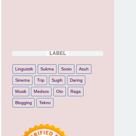
LABEL
Linguistik
Sukma
Sosio
Asuh
Sinema
Trip
Sugih
Daring
Musik
Medsos
Oto
Raga
Blogging
Tekno