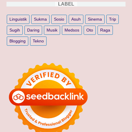
LABEL
Linguistik
Sukma
Sosio
Asuh
Sinema
Trip
Sugih
Daring
Musik
Medsos
Oto
Raga
Blogging
Tekno