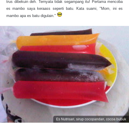
trus dibekuin deh. Ternyata tidak segampang itu! Pertama mencoba
es mambo saya keraass seperti batu. Kata suami, "Mom, ini es
mambo apa es batu digulain."
Es Nutrisari, sirup cocopandan, cocoa bubuk