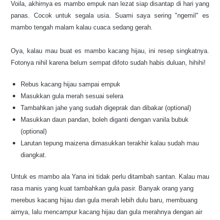
Voila, akhirnya es mambo empuk nan lezat siap disantap di hari yang
panas. Cocok untuk segala usia. Suami saya sering "ngemil" es
mambo tengah malam kalau cuaca sedang gerah.
Oya,
kalau mau b
uat es mamb
o kacang hijau
, ini resep singkatnya.
Fotonya nihil karena belum s
empat difoto sudah habis duluan, hihi
hi!
Rebus kacang hijau sampai empu
k
Masukkan gula merah
sesuai selera
Tambahkan jahe
yang sudah di
geprak
dan di
bakar (opt
ional
)
Masukkan daun pandan
, boleh diganti dengan vanila bubuk
(optional)
Larutan tepung maizena dimasukkan
terakhir
kalau sudah mau
diangkat.
Untuk es mambo ala Yana ini tidak perlu ditambah santa
n. Kalau mau
rasa
manis yan
g k
uat tambah
kan gula pas
ir. Banyak orang yang
merebus kacang hijau dan
gula merah
lebih dulu baru
, membuang
airnya, lalu
mencampu
r kacang hijau dan gula merahnya dengan air