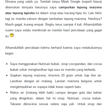
Dimana yang salah ya. Setelah tanya Mbah Google (seperti biasa)
ditemukan ternyata harusnya saya
campurkan tepung maizena
atau tepung tapioka
ke dalam sirup atau kacang hijau itu. Lalu bikin
lagi es mambo selusin dengan tambahan tepung maizena. Hasilnya?
Masih gagal, kurang empuk. Begitu terus sampai 4 kali. Alhamdulillah
suami saya selalu menikmati es mambo hasil percobaan yang gagal
itu
A
lhamdulillah percobaan kelima berhasil karena saya melakukannya
begini :
Saya menggunakan Nutrisari bubuk, sirup cocopandan, dan cocoa
bubuk untuk menghasilkan tiga rasa es mambo yang berbeda.
Siapkan tepung maizena, kira-kira 20 gram untuk tiap liter air.
Larutkan dengan air matang. Larutan maizena berguna untuk
mengempukkan es supaya tidak keras seperti batu.
Rebus air (matang lebih baik) campur dengan gula dan bahan
yang diinginkan, dalam hal ini sirup, Nutrisari, cocoa bubuk.
Takaran dikira-kira sesuai selera saja yah.
Untuk sirup dan