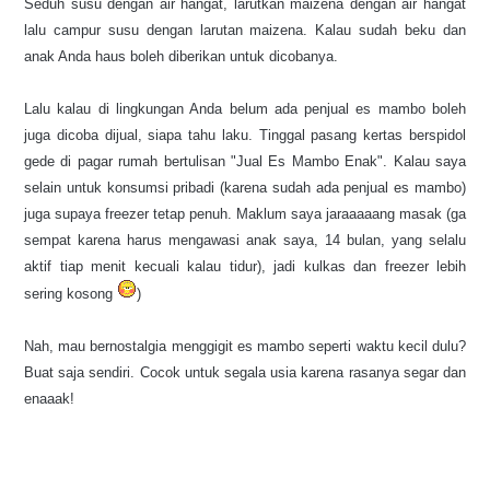
Seduh susu
dengan air hangat
, larutkan maizena dengan air hangat
lalu c
ampur susu dengan larutan maizena
.
Kalau sudah b
eku dan
anak Anda haus boleh diberikan untuk dicobanya.
Lalu kalau
di lingkungan Anda belum ada penjual es mambo boleh
juga dicoba dijual, siapa tahu laku. Tinggal pasang kertas berspidol
gede di pagar rumah bertulisan "Jual Es Mambo Enak". Kalau saya
selain untuk konsumsi pribadi (karena sudah ada penjual es mambo)
juga supaya freezer tetap penuh. Maklum saya jaraaaaang masak (ga
sempat karena harus mengawasi anak saya, 14 bulan, yang selalu
aktif tiap menit kecuali kalau tidur), jadi kulkas dan freezer lebih
sering kosong
)
Nah, mau bernostalgia menggigit es mambo s
eperti waktu kecil dulu?
Buat saja sendiri.
Cocok untuk segala usia
karena rasanya
s
egar dan
enaaak!