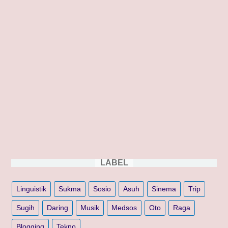
LABEL
Linguistik
Sukma
Sosio
Asuh
Sinema
Trip
Sugih
Daring
Musik
Medsos
Oto
Raga
Blogging
Tekno