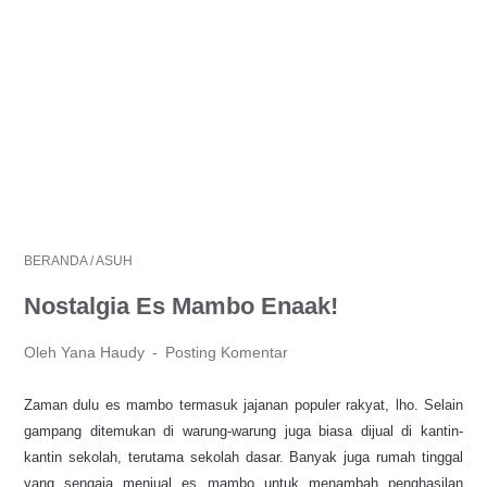
BERANDA
/
ASUH
Nostalgia Es Mambo Enaak!
Oleh Yana Haudy
Posting Komentar
Zaman dulu es mambo termasuk jajanan populer rakyat, lho. Selain
gampang ditemukan di warung-warung juga biasa dijual di kantin-
kantin sekolah, terutama sekolah dasar. Banyak juga rumah tinggal
yang sengaja menjual es mambo untuk menambah penghasilan