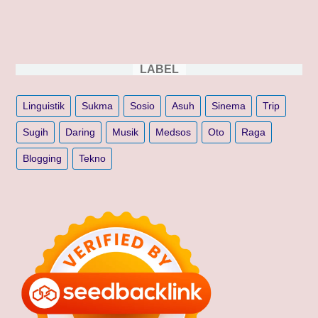
LABEL
Linguistik
Sukma
Sosio
Asuh
Sinema
Trip
Sugih
Daring
Musik
Medsos
Oto
Raga
Blogging
Tekno