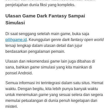
penjelajahan dunia fiksi yang kompleks.
Ulasan Game Dark Fantasy Sampai
Simulasi
Di saat senggang setelah main game, buka saja
pilihgame.id
. Keunggulan genre
dark fantasy open world
tersaji lengkap dalam ulasan detail dan jujur
berdasarkan pengalaman pemain.
Ulasan dan rekomendasi
game
lain juga dibahas di
sana, bahkan
game
simulasi yang kita mainkan di
ponsel Android.
Semua informasi ini terintegrasi dalam satu situs. Hemat
waktu. Dengan begitu, kita lebih punya banyak waktu
untuk menemukan
game
yang sesuai selera dan segera
memulai petualangan di dunia penuh kegelapan dan
misteri.