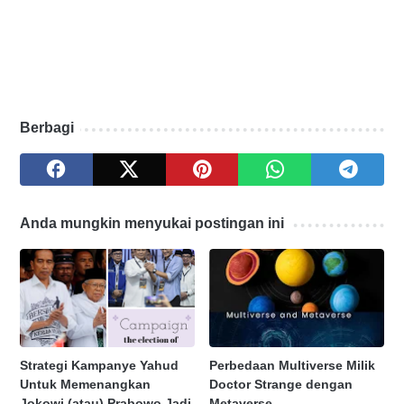
Berbagi
Anda mungkin menyukai postingan ini
Strategi Kampanye Yahud
Perbedaan Multiverse Milik
Untuk Memenangkan
Doctor Strange dengan
Jokowi (atau) Prabowo Jadi
Metaverse