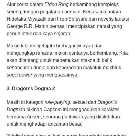
Alur cerita dalam
Elden Ring
berkembang kompleks
seiring dengan perjalanan pemain. Kerjasama antara
Hidetaka Miyazaki dari FromSoftware dan novelis fantasi
George R.R. Martin berhasil menciptakan narasi yang
penuh intrik dan kaya sejarah.
Makin kita menjelajahi berbagai wilayah dan
mengungkap rahasia, makin ceritanya berkembang. Kita
akan ditantang untuk menemukan makna di balik
kehancuran dunia dan keberadaan makhluk-makhluk
superpower
yang menguasainya.
3. Dragon's Dogma 2
Masih di kategori
role-playing
, sekuel dari
Dragon's
Dogman
bikinan Capcom ini menghadirkan karakter
bernama Arisen, seorang pahlawan yang ditakdirkan
untuk menghadapi ancaman besar.