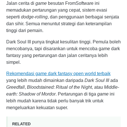
Jalan cerita di
game
besutan FromSoftware ini
memadukan pertarungan yang cepat, sistem evasi
seperti
dodge-rolling
, dan penggunaan berbagai senjata
dan sihir. Semua menuntut strategi dan keterampilan
tinggi dari pemain.
Dark Soul III punya tingkat kesulitan tinggi. Pemula boleh
mencobanya, tapi disarankan untuk mencoba game dark
fantasy yang pertarungan dan jalan ceritanya lebih
simpel.
Rekomendasi game dark fantasy open world terbaik
yang lebih mudah dimainkan daripada
Dark Soul III
ada
Greedfall
,
Bloodstained: Ritual of the Night
, atau
Middle-
earth: Shadow of Mordor
. Pertarungan di tiga
game
ini
lebih mudah karena tidak perlu banyak trik untuk
mengeluarkan kekuatan super.
RELATED