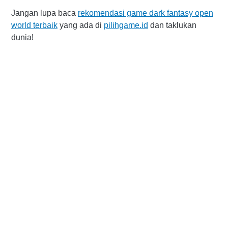
Jangan lupa baca
rekomendasi game dark fantasy open
world terbaik
yang ada di
pilihgame.id
dan taklukan
dunia!