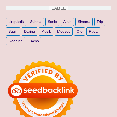
LABEL
Linguistik
Sukma
Sosio
Asuh
Sinema
Trip
Sugih
Daring
Musik
Medsos
Oto
Raga
Blogging
Tekno