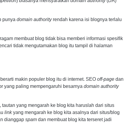
petition
) biasanya mensyaratkan
domain authority
(DA)
p punya
domain authority
rendah karena isi blognya terlalu
ragam membuat blog tidak bisa memberi informasi spesifik
ncari tidak mengutamakan blog itu tampil di halaman
erarti makin populer blog itu di internet. SEO
off-page
dan
tor yang paling mempengaruhi besarnya
domain authority
, tautan yang mengarah ke blog kita haruslah dari situs
lau
link
yang mengarah ke blog kita asalnya dari situs/blog
an dianggap
spam
dan membuat blog kita terseret jadi