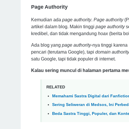
Page Authority
Kemudian ada
page authority
.
Page authority
(P
artikel dalam blog. Makin tinggi
page authority
se
kredibel, dan tidak mengandung
hoax
(berita bo
Ada blog yang
page authority
-nya tinggi karena
pencari (terutama Google), tapi
domain authorit
satu Google, tapi tidak populer di internet.
Kalau sering muncul di halaman pertama mes
RELATED
Memahami Sastra Digital dari Fanfictio
Sering Seliweran di Medsos, Ini Perbe
Beda Sastra Tinggi, Populer, dan Konte