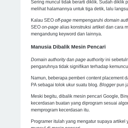
Sering muncul tidak berarti diklik. Sudah dikli
melihat halamannya untuk tiga detik, lalu lan
Kalau SEO
off-page
mempengaruhi
domain auth
SEO
on-page
alias konstruksi artikel dan cara m
mengandung keyword dan lainnya.
Manusia Dibalik Mesin Pencari
Domain authority
dan
page authority
ini sebetul
pengaruhnya tidak signifikan terhadap kemuncu
Namun, beberapa pemberi content placement d
PA sebagai tolok ukur suatu blog.
Blogger
pun j
Meski begitu, dibalik mesin pencari Google, Bi
kecerdasan buatan yang diprogram sesuai algor
memprogram kecerdasan itu.
Programer itulah yang mengatur supaya artikel 