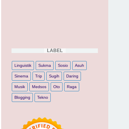
LABEL
Linguistik
Sukma
Sosio
Asuh
Sinema
Trip
Sugih
Daring
Musik
Medsos
Oto
Raga
Blogging
Tekno