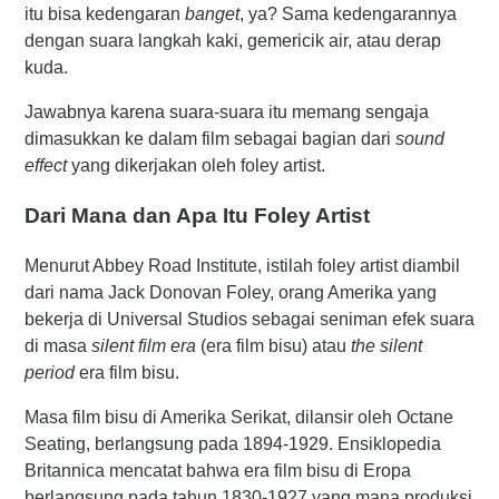
itu bisa kedengaran
banget
, ya? Sama kedengarannya
dengan suara langkah kaki, gemericik air, atau derap
kuda.
Jawabnya karena suara-suara itu memang sengaja
dimasukkan ke dalam film sebagai bagian dari
sound
effect
yang dikerjakan oleh foley artist.
Dari Mana dan Apa Itu Foley Artist
Menurut Abbey Road Institute, istilah foley artist diambil
dari nama Jack Donovan Foley, orang Amerika yang
bekerja di Universal Studios sebagai seniman efek suara
di masa
silent film era
(era film bisu) atau
the silent
period
era film bisu.
Masa film bisu di Amerika Serikat, dilansir oleh Octane
Seating, berlangsung pada 1894-1929. Ensiklopedia
Britannica mencatat bahwa era film bisu di Eropa
berlangsung pada tahun 1830-1927 yang mana produksi