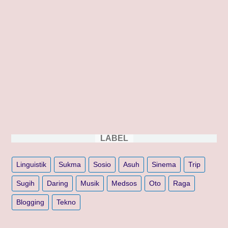
LABEL
Linguistik
Sukma
Sosio
Asuh
Sinema
Trip
Sugih
Daring
Musik
Medsos
Oto
Raga
Blogging
Tekno