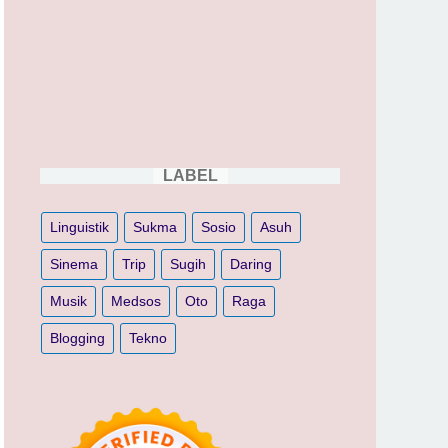
LABEL
Linguistik
Sukma
Sosio
Asuh
Sinema
Trip
Sugih
Daring
Musik
Medsos
Oto
Raga
Blogging
Tekno