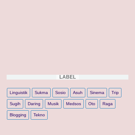
LABEL
Linguistik
Sukma
Sosio
Asuh
Sinema
Trip
Sugih
Daring
Musik
Medsos
Oto
Raga
Blogging
Tekno