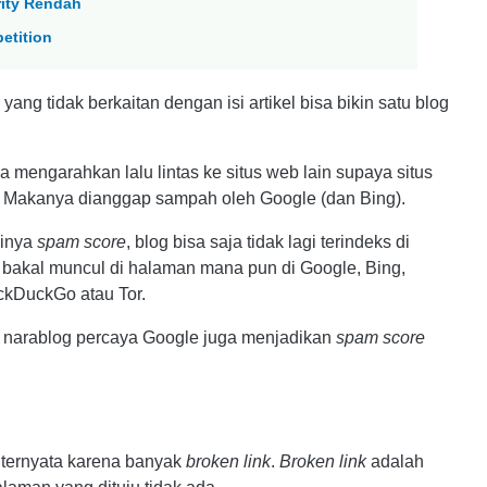
rity Rendah
etition
ang tidak berkaitan dengan isi artikel bisa bikin satu blog
a mengarahkan lalu lintas ke situs web lain supaya situs
an. Makanya dianggap sampah oleh Google (dan Bing).
ginya
spam score
, blog bisa saja tidak lagi terindeks di
ak bakal muncul di halaman mana pun di Google, Bing,
ckDuckGo atau Tor.
k narablog percaya Google juga menjadikan
spam score
ternyata karena banyak
broken link
.
Broken link
adalah