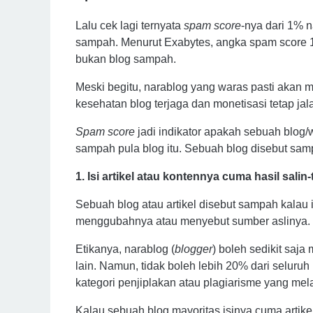
Lalu cek lagi ternyata
spam score
-nya dari 1% 
sampah. Menurut Exabytes, angka spam score 
bukan blog sampah.
Meski begitu, narablog yang waras pasti aka
kesehatan blog terjaga dan monetisasi tetap jal
Spam score
jadi indikator apakah sebuah blog/w
sampah pula blog itu. Sebuah blog disebut sampa
1. Isi artikel atau kontennya cuma hasil salin
Sebuah blog atau artikel disebut sampah kalau i
menggubahnya atau menyebut sumber aslinya.
Etikanya, narablog (
blogger
) boleh sedikit saja 
lain. Namun, tidak boleh lebih 20% dari seluruh i
kategori penjiplakan atau plagiarisme yang me
Kalau sebuah blog mayoritas isinya cuma artike