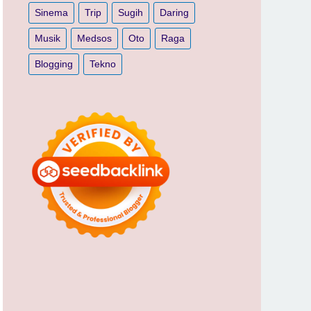
Sinema
Trip
Sugih
Daring
Musik
Medsos
Oto
Raga
Blogging
Tekno