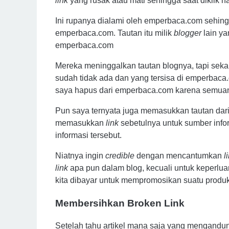
link
yang rusak atau mati sehingga saat diklik h
Ini rupanya dialami oleh emperbaca.com sehin
emperbaca.com. Tautan itu milik
blogger
lain ya
emperbaca.com
Mereka meninggalkan tautan blognya, tapi sekar
sudah tidak ada dan yang tersisa di emperbaca
saya hapus dari emperbaca.com karena semua
Pun saya ternyata juga memasukkan tautan dari s
memasukkan
link
sebetulnya untuk sumber info
informasi tersebut.
Niatnya ingin
credible
dengan mencantumkan
l
link
apa pun dalam blog, kecuali untuk keperlu
kita dibayar untuk mempromosikan suatu produk, j
Membersihkan Broken Link
Setelah tahu artikel mana saja yang mengand