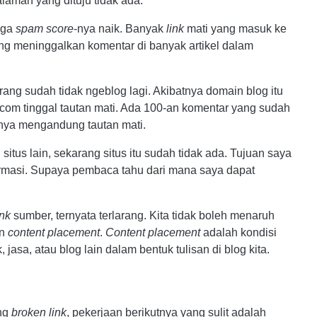
alaman yang dituju tidak ada.
gga
spam score
-nya naik. Banyak
link
mati yang masuk ke
ng meninggalkan komentar di banyak artikel dalam
ang sudah tidak ngeblog lagi. Akibatnya domain blog itu
.com tinggal tautan mati. Ada 100-an komentar yang sudah
nya mengandung tautan mati.
itus lain, sekarang situs itu sudah tidak ada. Tujuan saya
rmasi. Supaya pembaca tahu dari mana saya dapat
ink
sumber, ternyata terlarang. Kita tidak boleh menaruh
an
content placement
.
Content placement
adalah kondisi
asa, atau blog lain dalam bentuk tulisan di blog kita.
ung
broken link
, pekerjaan berikutnya yang sulit adalah