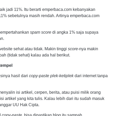
naik jadi 11%. Itu berarti emperbaca.com kebanyakan
11% sebetulnya masih rendah. Artinya emperbaca.com
n mempertahankan
spam score
di angka 1% saja supaya
an.
ebsite sehat atau tidak. Makin tinggi
score
-nya makin
h (tidak sehat) kalau ada hal berikut.
-tempel
sinya hasil dari
copy-paste
plek-ketiplek
dari internet tanpa
menyalin isi artikel, cerpen, berita, atau puisi milik orang
si artikel yang kita tulis. Kalau lebih dari itu sudah masuk
langgar UU Hak Cipta.
l
copy-paste
, bisa dipastikan blog itu sampah.