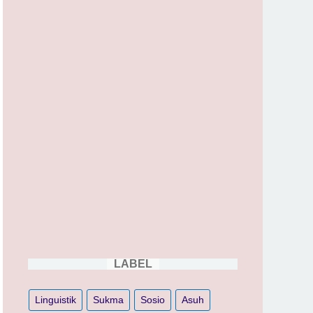
LABEL
Linguistik
Sukma
Sosio
Asuh