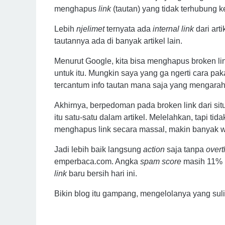
menghapus
link
(tautan) yang tidak terhubung 
Lebih
njelimet
ternyata ada
internal link
dari art
tautannya ada di banyak artikel lain.
Menurut Google, kita bisa menghapus broken li
untuk itu. Mungkin saya yang ga ngerti cara pa
tercantum info tautan mana saja yang mengarah
Akhirnya, berpedoman pada broken link dari si
itu satu-satu dalam artikel. Melelahkan, tapi ti
menghapus link secara massal, makin banyak 
Jadi lebih baik langsung
action
saja tanpa
overt
emperbaca.com. Angka
spam score
masih 11% 
link
baru bersih hari ini.
Bikin blog itu gampang, mengelolanya yang suli